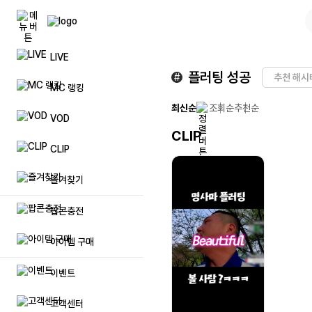
LIVE
팝콘(캐쉬)
풀방 입장권
공지사항
자주묻는
플러팅 성공
#
추천 해시
MC 랭킹
팝콘상품권 등록
리스트업
문의하기
일대일 
최신순
조회순
추천순
VOD
CLIP
이벤트 팝콘(캐쉬)
시청인원 업
제안하기
방송 민
CLIP
럭셔리 팝콘(캐쉬)
방송저장 용량 추가
방송 및 장애신고
제재자 
즐겨찾기
프리미엄 닉네임 이용권
불법촬영물 등 유통신고
탈퇴 아이
팝콘충전
매니저 추가
아이템 구매
이벤트
메가폰
고객센터
방송 입장효과