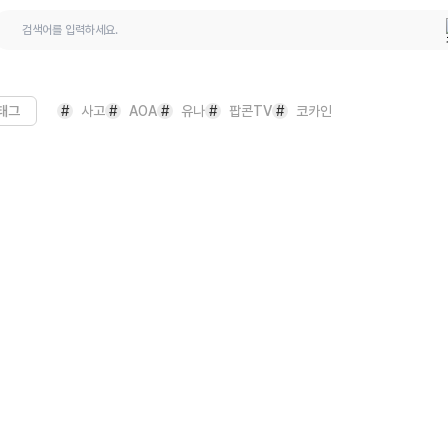
 질문
태그
#
사고
#
AOA
#
유나
#
팝콘TV
#
코카인
문의하기
원
이의신청
디 복구